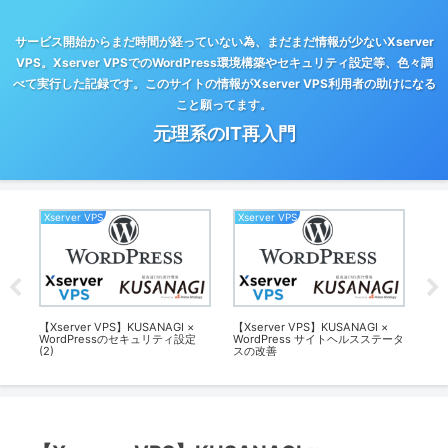
サービス開始からまだ時間が経っていない為、まだまだ情報が少ないXserver
VPS。Xserver VPSでのWordPress環境構築やセキュリティ設定等、色々調
べて実行した記録です。このサイトの情報がXserver VPS利用者の助けになる
こと願ってます。
元理系のIT再入門
Xserver VPS
Xserver VPS
Py
【Xserver VPS】KUSANAGI ×
【Xserver VPS】KUSANAGI ×
【P
WordPressのセキュリティ設定
WordPress サイトヘルスステータ
（S
(2)
スの改善
セ