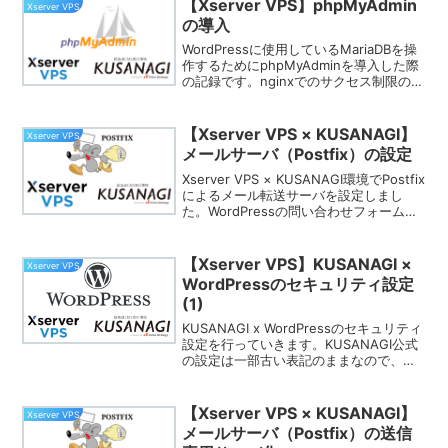
【Xserver VPS】phpMyAdmin
Xserver VPS
の導入
WordPressに使用しているMariaDBを操
作するためにphpMyAdminを導入した際
の記録です。nginxでのサクセス制限の設
定も行っています。
【Xserver VPS × KUSANAGI】
Xserver VPS
メールサーバ（Postfix）の設定
Xserver VPS × KUSANAGI環境でPostfix
によるメール転送サーバを設定しまし
た。WordPressの問い合わせフォームで
独自ドメイン宛にメールが送信されます
ので、それを普段使用しているメールに
転送する設定です。
【Xserver VPS】KUSANAGI ×
Xserver VPS
WordPressのセキュリティ設定
(1)
KUSANAGI x WordPressのセキュリティ
設定を行っていきます。KUSANAGI公式
の設定は一部古い表記のままなので、そ
こを修正しながら設定していきます。
【Xserver VPS × KUSANAGI】
Xserver VPS
メールサーバ（Postfix）の送信