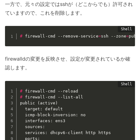
一方で、元々の設定ではsshが（どこからでも）許可され
ていますので、これを削除します。
#
firewall-cmd --remove-service
=
ssh 
--zone
=
publ
firewalldの変更を反映させ、設定が変更されているか確
認します。
#
firewall-cmd 
--reload
#
firewall-cmd --list-all
public (active)

  target: default

  icmp-block-inversion: no

  interfaces: ens3

  sources:

  services: dhcpv6-client http https

  ports:
