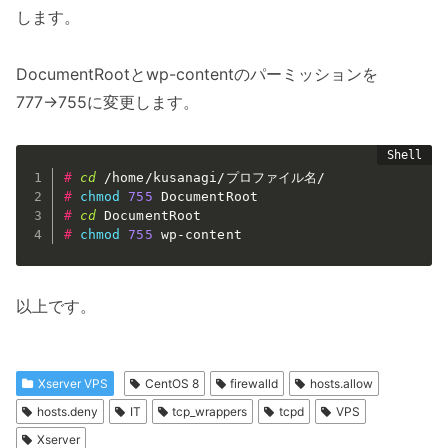
します。
DocumentRootとwp-contentのパーミッションを
777→755に変更します。
#
cd
 /home/kusanagi/プロファイル名/
#
chmod
755
 DocumentRoot
#
cd
 DocumentRoot
#
chmod
755
 wp-content
以上です。
Xserver VPS
CentOS 8
firewalld
hosts.allow
hosts.deny
IT
tcp_wrappers
tcpd
VPS
Xserver