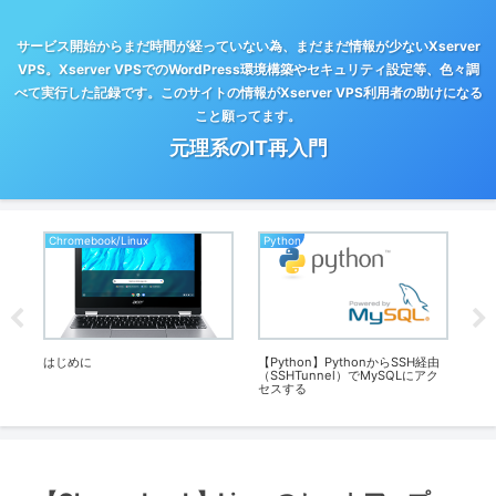
サービス開始からまだ時間が経っていない為、まだまだ情報が少ないXserver
VPS。Xserver VPSでのWordPress環境構築やセキュリティ設定等、色々調
べて実行した記録です。このサイトの情報がXserver VPS利用者の助けになる
こと願ってます。
元理系のIT再入門
Chromebook/Linux
Python
Xse
I】メ
はじめに
【Python】PythonからSSH経由
【Xs
専用
（SSHTunnel）でMySQLにアク
Wo
セスする
ス