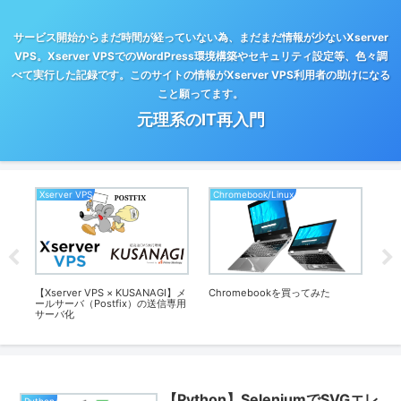
サービス開始からまだ時間が経っていない為、まだまだ情報が少ないXserver
VPS。Xserver VPSでのWordPress環境構築やセキュリティ設定等、色々調
べて実行した記録です。このサイトの情報がXserver VPS利用者の助けになる
こと願ってます。
元理系のIT再入門
Xserver VPS
Chromebook/Linux
Ch
inの
【Xserver VPS × KUSANAGI】メ
Chromebookを買ってみた
【C
ールサーバ（Postfix）の送信専用
定
サーバ化
【Python】SeleniumでSVGエレ
Python