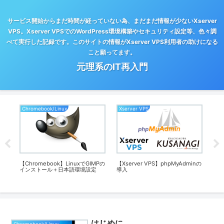
サービス開始からまだ時間が経っていない為、まだまだ情報が少ないXserver
VPS。Xserver VPSでのWordPress環境構築やセキュリティ設定等、色々調
べて実行した記録です。このサイトの情報がXserver VPS利用者の助けになる
こと願ってます。
元理系のIT再入門
Chromebook/Linux
Xserver VPS
Ch
ット
【Chromebook】LinuxでGIMPの
【Xserver VPS】phpMyAdminの
【Ch
インストール＋日本語環境設定
導入
イ
はじめに
Chromebook/Linux