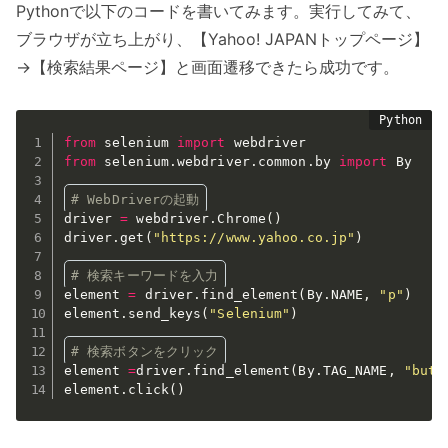
Pythonで以下のコードを書いてみます。実行してみて、
ブラウザが立ち上がり、【Yahoo! JAPANトップページ】
→【検索結果ページ】と画面遷移できたら成功です。
from
 selenium 
import
from
 selenium
.
webdriver
.
common
.
by 
import
 By

# WebDriverの起動
driver 
=
 webdriver
.
Chrome
(
)
driver
.
get
(
"https://www.yahoo.co.jp"
)
# 検索キーワードを入力
element 
=
 driver
.
find_element
(
By
.
NAME
,
"p"
)
element
.
send_keys
(
"Selenium"
)
# 検索ボタンをクリック
element 
=
driver
.
find_element
(
By
.
TAG_NAME
,
"butt
element
.
click
(
)