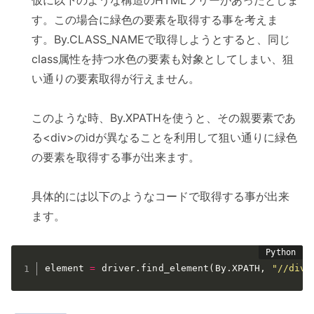
す。この場合に緑色の要素を取得する事を考えま
す。By.CLASS_NAMEで取得しようとすると、同じ
class属性を持つ水色の要素も対象としてしまい、狙
い通りの要素取得が行えません。
このような時、By.XPATHを使うと、その親要素であ
る<div>のidが異なることを利用して狙い通りに緑色
の要素を取得する事が出来ます。
具体的には以下のようなコードで取得する事が出来
ます。
element 
=
 driver
.
find_element
(
By
.
XPATH
,
"//div[