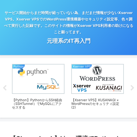
サービス開始からまだ時間が経っていない為、まだまだ情報が少ないXserver
VPS。Xserver VPSでのWordPress環境構築やセキュリティ設定等、色々調
べて実行した記録です。このサイトの情報がXserver VPS利用者の助けになる
こと願ってます。
元理系のIT再入門
Python
Xserver VPS
Ch
ット
【Python】PythonからSSH経由
【Xserver VPS】KUSANAGI ×
Ch
（SSHTunnel）でMySQLにアク
WordPressのセキュリティ設定
セスする
(2)