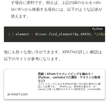
す場合に便利です。例えば、上記の緑のセルを<div
id=”A”>から検索する場合には、以下のような記述が
使えます。
element 
=
 driver
.
find_element
(
By
.
XPATH
,
"//div[
他にも色々な使い方ができます。XPATHの詳しい解説は
以下のサイトが参考になります。
図解！XPathでスクレイピングを極めろ！
(Python、containsでの属性・テキストの取得
など)
スクレイピングにおけるXPathの使い方を初心者向けに解
説した記事です。 XPathとは、基本的な書き方、id・
classなど様々な属性やテキストの取得方法、contains関数
の使い方
ai-inter1.com