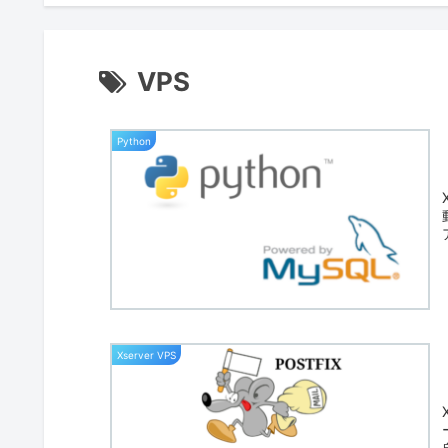
VPS
Python
Xserver VPS