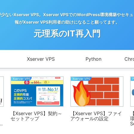
server VPS。Xserver VPSでのWordPress環境構
報がXserver VPS利用者の助けになること願ってます。
元理系のIT再入門
Xserver VPS
Python
Chr
Xserver VPS
Xserver VPS
【Xserver VPS】契約～
【Xserver VPS】ファイ
【
セットアップ
アウォールの設定
環
リテ
S