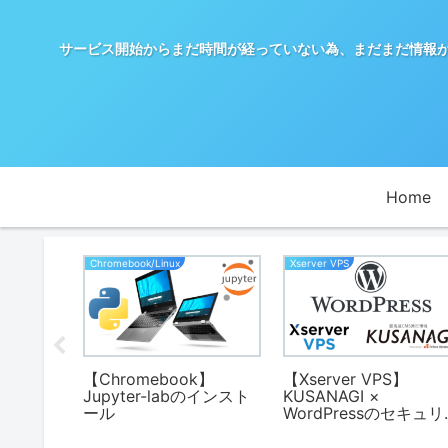
サービス開始からまだ時間が経っていない為、まだまだ情報が少ないX
Home
Chromebook/Linux
Xserver VPS
】Linux
【Chromebook】
【Xserver VPS】
Jupyter-labのインスト
KUSANAGI ×
ール
WordPressのセキュ
ィ設定 (1)