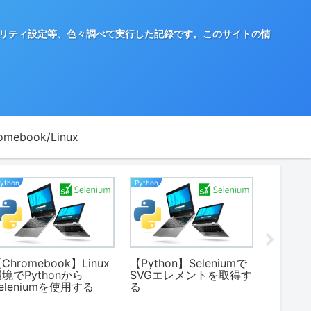
築やセキュリティ設定等、色々調べて実行した記録です。このサイトの情
omebook/Linux
Python
Python
Python
Chromebook】Linux
【Python】Seleniumで
【Pytho
境でPythonから
SVGエレメントを取得す
ファイ
eleniumを使用する
る
する