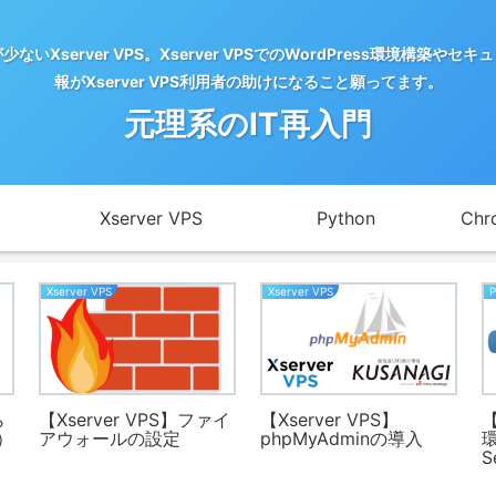
server VPS。Xserver VPSでのWordPress環境構
報がXserver VPS利用者の助けになること願ってます。
元理系のIT再入門
Xserver VPS
Python
Chr
Xserver VPS
Xserver VPS
ら
【Xserver VPS】ファイ
【Xserver VPS】
【
l）
アウォールの設定
phpMyAdminの導入
環
す
S