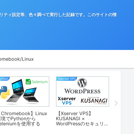
築やセキュリティ設定等、色々調べて実行した記録です。このサイトの情
omebook/Linux
Python
Xserver VPS
Xserver V
Chromebook】Linux
【Xserver VPS】
【Xserv
境でPythonから
KUSANAGI ×
KUSANA
eleniumを使用する
WordPressのセキュリテ
WordP
ィ設定 (2)
ィ設定 (