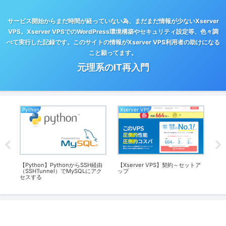
サービス開始からまだ時間が経っていない為、まだまだ情報が少ないXserver
VPS。Xserver VPSでのWordPress環境構築やセキュリティ設定等、色々調
べて実行した記録です。このサイトの情報がXserver VPS利用者の助けになる
こと願ってます。
元理系のIT再入門
Python
Xserver VPS
Py
inの
【Python】PythonからSSH経由
【Xserver VPS】契約～セットア
【P
（SSHTunnel）でMySQLにアク
ップ
を
セスする