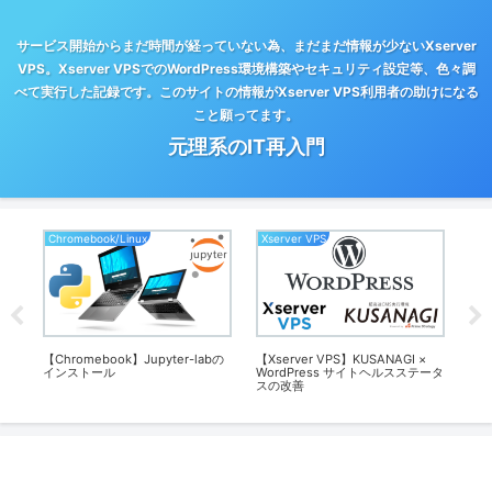
サービス開始からまだ時間が経っていない為、まだまだ情報が少ないXserver
VPS。Xserver VPSでのWordPress環境構築やセキュリティ設定等、色々調
べて実行した記録です。このサイトの情報がXserver VPS利用者の助けになる
こと願ってます。
元理系のIT再入門
Chromebook/Linux
Xserver VPS
Xse
トア
【Chromebook】Jupyter-labの
【Xserver VPS】KUSANAGI ×
【Xs
インストール
WordPress サイトヘルスステータ
ール
スの改善