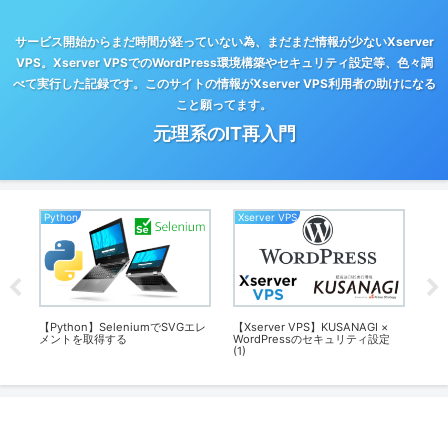
サービス開始からまだ時間が経っていない為、まだまだ情報が少ないXserver
VPS。Xserver VPSでのWordPress環境構築やセキュリティ設定等、色々調
べて実行した記録です。このサイトの情報がXserver VPS利用者の助けになる
こと願ってます。
元理系のIT再入門
Python
Xserver VPS
Xse
イル
【Python】SeleniumでSVGエレ
【Xserver VPS】KUSANAGI ×
【X
メントを取得する
WordPressのセキュリティ設定
ル
(1)