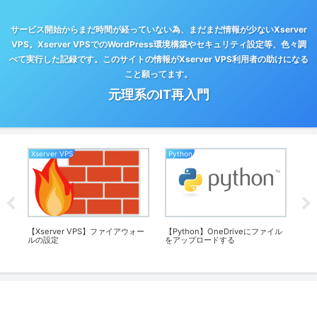
サービス開始からまだ時間が経っていない為、まだまだ情報が少ないXserver
VPS。Xserver VPSでのWordPress環境構築やセキュリティ設定等、色々調
べて実行した記録です。このサイトの情報がXserver VPS利用者の助けになる
こと願ってます。
元理系のIT再入門
Xserver VPS
Python
Xse
【Xserver VPS】ファイアウォー
【Python】OneDriveにファイル
【Xs
ルの設定
をアップロードする
Wo
(2)